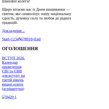
Шановні колеги!
Щиро вітаємо вас із Днем вишиванки —
святом, яке символізує нашу національну
єдність, духовну силу та любов до рідних
традицій.
Докладніше...
Start
«
1
2
3
4
5
6
7
8
9
10
»
End
ОГОЛОШЕННЯ
ВСТУП 2026.
Календар
проведення
ЄВІ та ЄВВ
для вступу на
третій рівень
вищої освіти
(аспірантура)