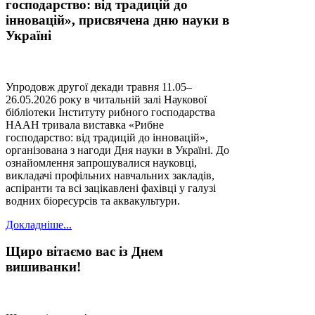
господарство: від традицій до
інновацій», присвячена дню науки в
Україні
Упродовж другої декади травня 11.05–
26.05.2026 року в читальній залі Наукової
бібліотеки Інституту рибного господарства
НААН тривала виставка «Рибне
господарство: від традицій до інновацій»,
організована з нагоди Дня науки в Україні. До
ознайомлення запрошувалися науковці,
викладачі профільних навчальних закладів,
аспіранти та всі зацікавлені фахівці у галузі
водних біоресурсів та аквакультури.
Докладніше...
Щиро вітаємо вас із Днем
вишиванки!