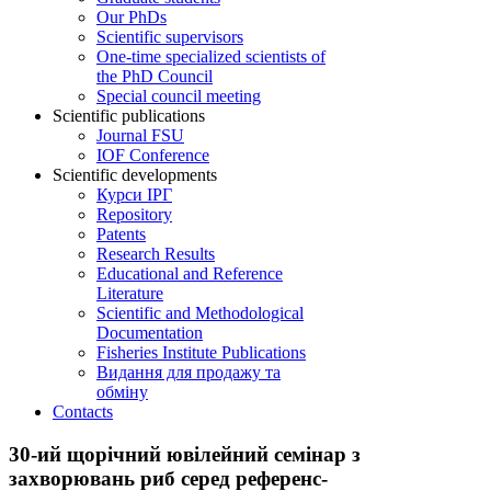
Our PhDs
Scientific supervisors
One-time specialized scientists of
the PhD Council
Special council meeting
Scientific publications
Journal FSU
IOF Conference
Scientific developments
Курси ІРГ
Repository
Patents
Research Results
Educational and Reference
Literature
Scientific and Methodological
Documentation
Fisheries Institute Publications
Видання для продажу та
обміну
Contacts
30-ий щорічний ювілейний семінар з
захворювань риб серед референс-