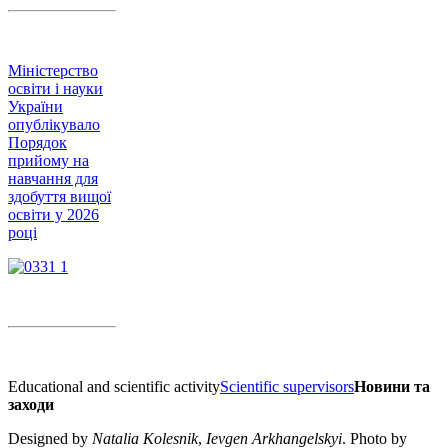
Міністерство
освіти і науки
України
опублікувало
Порядок
прийому на
навчання для
здобуття вищої
освіти у 2026
році
Educational and scientific activity
Scientific supervisors
Новини та
заходи
Designed by
Natalia Kolesnik
,
Ievgen Arkhangelskyi
. Photo by