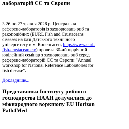
лабораторій ЄС та Європи
З 26 по 27 травня 2026 р. Центральна
референс-лабораторія із захворювань риб та
ракоподібних (EURL Fish and Crustaceans
diseases на базі Датського технічного
університету в м. Копенгаген,
https://www.eurl-
fish-crustacean.eu/
) провела 30-ий щорічний
ювілейний семінар з захворювань риб серед
референс-лабораторій ЄС та Європи "Annual
workshop for National Reference Laboratories for
fish disease".
Докладніше...
Представники Інституту рибного
господарства НААН долучилися до
міжнародного воркшопу EU Horizon
Path4Med