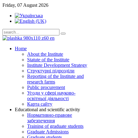
Friday, 07 August 2026
Home
About the Institute
Statute of the Institute
Institute Development Strategy
Структурні підрозділи
Reporting of the Institute and
research farms
Public procurement
Угоди у сфері науково-
освітньої діяльності
Карта сайту
Educational and scientific activity
Нормативно-правове
забезпечення
Training of graduate students
Graduate Admissions
Graduate students