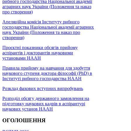
рибного господарства Національної академії
аграрних наук України (Положення та наказ
про створення)
Апеляційна комісія Інституту рибного
господарства Національної академії аграрних
наук України (Положення та наказ про
створення)
Проєктні показники обсягів прийому
аспірантів і докторантів науковими
установами НААН
Правила прийому на навчання для здобуття
наукового ступеня доктора філософії (PhD) в
Інституті рибного господарства НААН
Розклад фахових вступних випробувань
Розподіл обсягу державного замовлення на
підготовку наукових кадрів в аспірантурі
наукових установ НААН
ОГОЛОШЕННЯ