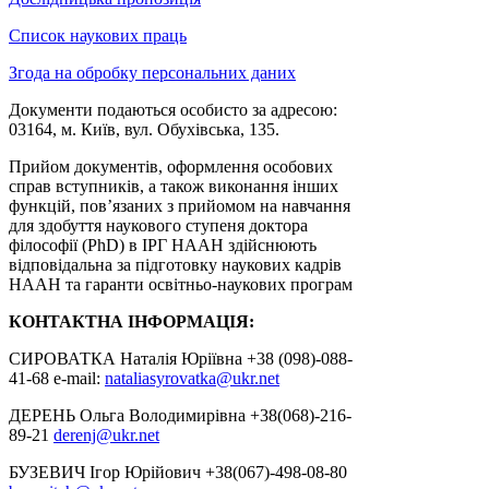
Список наукових праць
Згода на обробку персональних даних
Документи подаються особисто за адресою:
03164, м. Київ, вул. Обухівська, 135.
Прийом документів, оформлення особових
справ вступників, а також виконання інших
функцій, пов’язаних з прийомом на навчання
для здобуття наукового ступеня доктора
філософії (PhD) в ІРГ НААН здійснюють
відповідальна за підготовку наукових кадрів
НААН та гаранти освітньо-наукових програм
КОНТАКТНА ІНФОРМАЦІЯ:
СИРОВАТКА Наталія Юріївна +38 (098)-088-
41-68 е-mail:
nataliasyrovatka@ukr.net
ДЕРЕНЬ Ольга Володимирівна +38(068)-216-
89-21
derenj@ukr.net
БУЗЕВИЧ Ігор Юрійович +38(067)-498-08-80