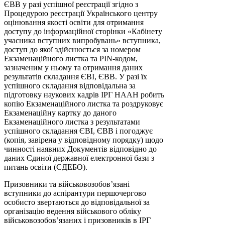
ЄВВ у разі успішної реєстрації згідно з
Процедурою реєстрації Українського центру
оцінювання якості освіти для отримання
доступу до інформаційної сторінки «Кабінету
учасника вступних випробувань» вступника,
доступ до якої здійснюється за номером
Екзаменаційного листка та РIN-кодом,
зазначеним у ньому та отримання даних
результатів складання ЄВІ, ЄВВ. У разі їх
успішного складання відповідальна за
підготовку наукових кадрів ІРГ НААН робить
копію Екзаменаційного листка та роздруковує
Екзаменаційну картку до даного
Екзаменаційного листка з результатами
успішного складання ЄВІ, ЄВВ і погоджує
(копія, завірена у відповідному порядку) щодо
чинності наявних Документів відповідно до
даних Єдиної державної електронної бази з
питань освіти (ЄДЕБО).
Призовники та військовозобов’язані
вступники до аспірантури першочергово
особисто звертаються до відповідальної за
організацію ведення військового обліку
військовозобов’язаних і призовників в ІРГ