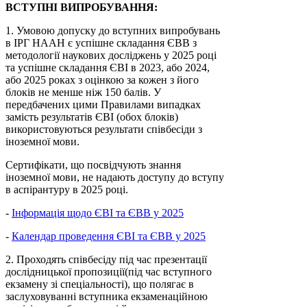
ВСТУПНІ ВИПРОБУВАННЯ:
1. Умовою допуску до вступних випробувань
в ІРГ НААН є успішне складання ЄВВ з
методології наукових досліджень у 2025 році
та успішне складання ЄВІ в 2023, або 2024,
або 2025 роках з оцінкою за кожен з його
блоків не менше ніж 150 балів. У
передбачених цими Правилами випадках
замість результатів ЄВІ (обох блоків)
використовуються результати співбесіди з
іноземної мови.
Сертифікати, що посвідчують знання
іноземної мови, не надають доступу до вступу
в аспірантуру в 2025 році.
-
Інформація щодо ЄВІ та ЄВВ у 2025
-
Календар проведення ЄВІ та ЄВВ у 2025
2. Проходять співбесіду під час презентації
дослідницької пропозиції(під час вступного
екзамену зі спеціальності), що полягає в
заслуховуванні вступника екзаменаційною