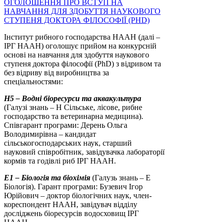
ОГОЛОШЕННЯ ПРО ВСТУП НА
НАВЧАННЯ ДЛЯ ЗДОБУТТЯ НАУКОВОГО
СТУПЕНЯ ДОКТОРА ФІЛОСОФІЇ (PHD)
Інститут рибного господарства НААН (далі –
ІРГ НААН) оголошує прийом на конкурсній
основі на навчання для здобуття наукового
ступеня доктора філософії (PhD) з відривом та
без відриву від виробництва за
спеціальностями:
Н5 – Водні біоресурси та аквакультура
(Галузі знань – Н Сільське, лісове, рибне
господарство та ветеринарна медицина).
Співгарант програми: Дерень Ольга
Володимирівна – кандидат
сільськогосподарських наук, старший
науковий співробітник, завідувачка лабораторії
кормів та годівлі риб ІРГ НААН.
Е1 – Біологія та біохімія
(Галузь знань – Е
Біологія). Гарант програми: Бузевич Ігор
Юрійович – доктор біологічних наук, член-
кореспондент НААН, завідувач відділу
досліджень біоресурсів водосховищ ІРГ