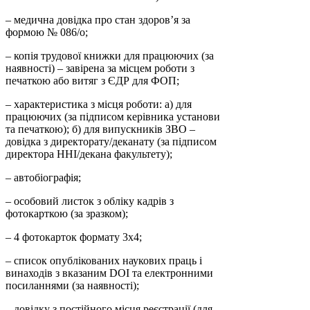
– медична довідка про стан здоров’я за
формою № 086/о;
– копія трудової книжки для працюючих (за
наявності) – завірена за місцем роботи з
печаткою або витяг з ЄДР для ФОП;
– характеристика з місця роботи: а) для
працюючих (за підписом керівника установи
та печаткою); б) для випускників ЗВО –
довідка з директорату/деканату (за підписом
директора ННІ/декана факультету);
– автобіографія;
– особовий листок з обліку кадрів з
фотокарткою (за зразком);
– 4 фотокарток формату 3х4;
– список опублікованих наукових праць і
винаходів з вказаним DOI та електронними
посиланнями (за наявності);
– довідку з постійного місця реєстрації (для