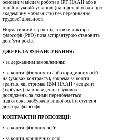
основним місцем роботи в ІРГ НААН або в
іншій науковій установі (на підставі угоди про
академічну мобільність) без переривання
трудової діяльності.
Нормативний строк підготовки доктора
філософії (PhD) поза аспірантурою становить
до п’яти років.
ДЖЕРЕЛА ФІНАНСУВАННЯ:
• за державним замовленням;
• за кошти фізичних та / або юридичних осіб
на (умовах контракту), зокрема за кошти
грантів, які отримав ІВМ НААН / аспірант
(здобувач) на проведення наукових
досліджень, за якими передбачається
підготовка здобувачів вищої освіти ступеня
доктора філософії.
КОНТРАКТНІ ПРОПОЗИЦІЇ:
• за кошти фізичних осіб;
• за кошти юридичних осіб.