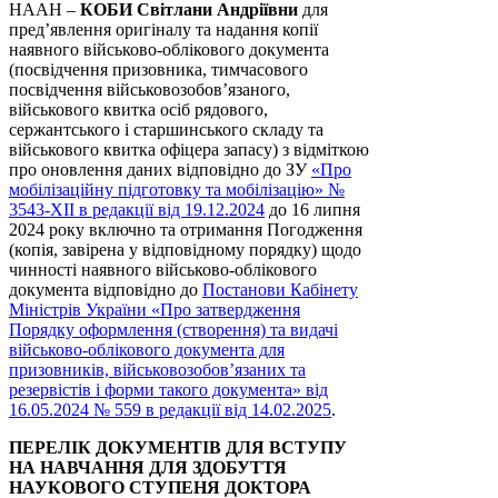
НААН –
КОБИ Світлани Андріївни
для
пред’явлення оригіналу та надання копії
наявного військово-облікового документа
(посвідчення призовника, тимчасового
посвідчення військовозобов’язаного,
військового квитка осіб рядового,
сержантського і старшинського складу та
військового квитка офіцера запасу) з відміткою
про оновлення даних відповідно до ЗУ
«Про
мобілізаційну підготовку та мобілізацію» №
3543-XII в редакції від 19.12.2024
до 16 липня
2024 року включно та отримання Погодження
(копія, завірена у відповідному порядку) щодо
чинності наявного військово-облікового
документа відповідно до
Постанови Кабінету
Міністрів України «Про затвердження
Порядку оформлення (створення) та видачі
військово-облікового документа для
призовників, військовозобов’язаних та
резервістів і форми такого документа» від
16.05.2024 № 559 в редакції від 14.02.2025
.
ПЕРЕЛІК ДОКУМЕНТІВ ДЛЯ ВСТУПУ
НА НАВЧАННЯ ДЛЯ ЗДОБУТТЯ
НАУКОВОГО СТУПЕНЯ ДОКТОРА