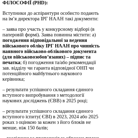
ФІЛОСОФІЇ (PHD):
Вступники до аспірантури особисто подають
на ім’я директора ІРГ НААН такі документи:
– заява про участь у конкурсному відборі (в
паперовій формі). Заява повинна містити: а)
погодження відповідальної за ведення
військового обліку ІРГ НААН про чинність
наявного військово-облікового документа
(для військовозобов’язаних) – підпис та
печатка
; б) погодження та/або рекомендації
зав. відділу чи гаранта відповідної ОНП чи
потенційного майбутнього наукового
керівника;
– результати успішного складання єдиного
вступного випробування з методології
наукових досліджень (ЄВВ) в 2025 році;
– результати успішного складання єдиного
вступного іспиту( ЄВІ) в 2023, 2024 або 2025
роках з оцінкою за кожен з його блоків не
менше, ніж 150 балів;