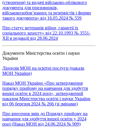
(створення) та видачі військово-облікового
документа для призовників,
військовозобов’язаних та резервістів і форми
такого документа» від 16.05.2024 № 559
Про статус ветеранів війни, гарантії їх
соціального захисту» від 22.10.1993 № 3551-
XII в редакції від 28.06.2024
Документи Міністерства освіти і науки
України
Ліцензія МОН на освітні послуги (накази
МОН України)
Наказ МОН України «Про затвердження
порядку прийому на навчання для здобуття
вищої освіти в 2024 році», затверджений
наказом Міністерства освіти і науки України
від 06 березня 2024 № 266 (зі змінами)
Про внесення змін до Порядку прийому на
навчання для здобуття вищої освіти у 2024
році (Наказ МОН від 24.06.2024 № 909)