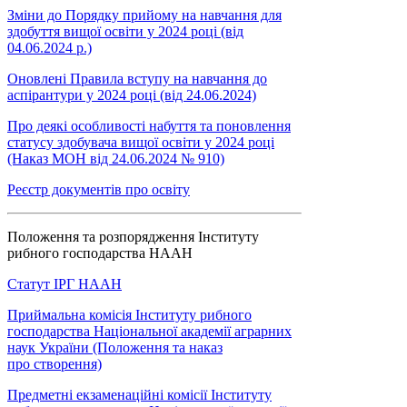
Зміни до Порядку прийому на навчання для
здобуття вищої освіти у 2024 році (від
04.06.2024 р.)
Оновлені Правила вступу на навчання до
аспірантури у 2024 році (від 24.06.2024)
Про деякі особливості набуття та поновлення
статусу здобувача вищої освіти у 2024 році
(Наказ МОН від 24.06.2024 № 910)
Реєстр документів про освіту
Положення та розпорядження Інституту
рибного господарства НААН
Статут ІРГ НААН
Приймальна комісія Інституту рибного
господарства Національної академії аграрних
наук України (Положення та наказ
про створення)
Предметні екзаменаційні комісії Інституту