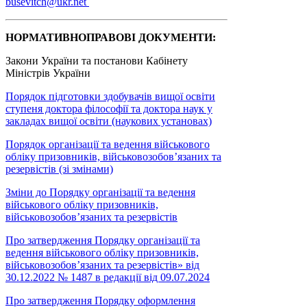
busevitch@ukr.net
НОРМАТИВНОПРАВОВІ ДОКУМЕНТИ:
Закони України та постанови Кабінету
Міністрів України
Порядок підготовки здобувачів вищої освіти
ступеня доктора філософії та доктора наук у
закладах вищої освіти (наукових установах)
Порядок організації та ведення військового
обліку призовників, військовозобов’язаних та
резервістів (зі змінами)
Зміни до Порядку організації та ведення
військового обліку призовників,
військовозобов’язаних та резервістів
Про затвердження Порядку організації та
ведення військового обліку призовників,
військовозобов’язаних та резервістів» від
30.12.2022 № 1487 в редакції від 09.07.2024
Про затвердження Порядку оформлення