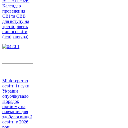
ВСТУП 2026.
Календар
проведення
ЄВІ та ЄВВ
для вступу на
третій рівень
вищої освіти
(аспірантура)
Міністерство
освіти і науки
України
опублікувало
Порядок
прийому на
навчання для
здобуття вищої
освіти у 2026
році