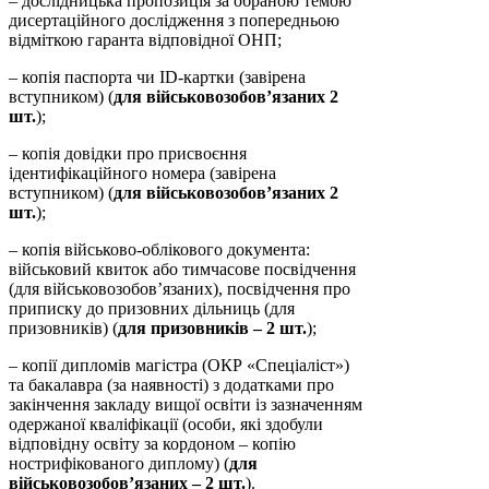
– дослідницька пропозиція за обраною темою
дисертаційного дослідження з попередньою
відміткою гаранта відповідної ОНП;
– копія паспорта чи ІD-картки (завірена
вступником) (
для військовозобов’язаних 2
шт.
);
– копія довідки про присвоєння
ідентифікаційного номера (завірена
вступником) (
для військовозобов’язаних 2
шт.
);
– копія військово-облікового документа:
військовий квиток або тимчасове посвідчення
(для військовозобов’язаних), посвідчення про
приписку до призовних дільниць (для
призовників) (
для призовників – 2 шт.
);
– копії дипломів магістра (ОКР «Спеціаліст»)
та бакалавра (за наявності) з додатками про
закінчення закладу вищої освіти із зазначенням
одержаної кваліфікації (особи, які здобули
відповідну освіту за кордоном – копію
нострифікованого диплому) (
для
військовозобов’язаних – 2 шт.
).