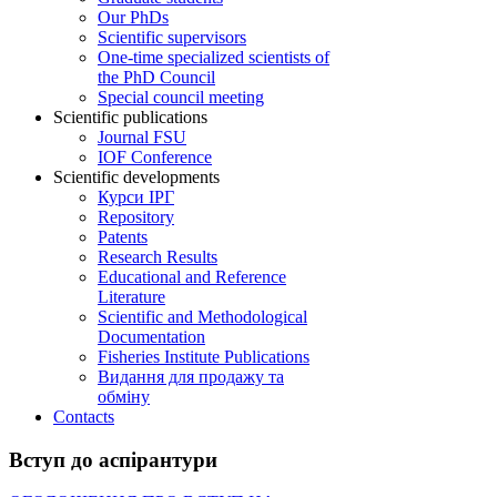
Our PhDs
Scientific supervisors
One-time specialized scientists of
the PhD Council
Special council meeting
Scientific publications
Journal FSU
IOF Conference
Scientific developments
Курси ІРГ
Repository
Patents
Research Results
Educational and Reference
Literature
Scientific and Methodological
Documentation
Fisheries Institute Publications
Видання для продажу та
обміну
Contacts
Вступ до аспірантури