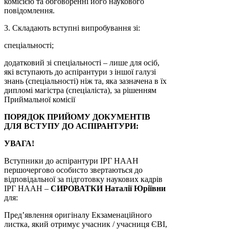
комісією та обговоренні його наукового
повідомлення.
3. Складають вступні випробування зі:
спеціальності;
додатковий зі спеціальності – лише для осіб,
які вступають до аспірантури з іншої галузі
знань (спеціальності) ніж та, яка зазначена в їх
дипломі магістра (спеціаліста), за рішенням
Приймальної комісії
ПОРЯДОК ПРИЙОМУ ДОКУМЕНТІВ
ДЛЯ ВСТУПУ ДО АСПІРАНТУРИ:
УВАГА!
Вступники до аспірантури ІРГ НААН
першочергово особисто звертаються до
відповідальної за підготовку наукових кадрів
ІРГ НААН –
СИРОВАТКИ Наталії Юріївни
для:
Пред’явлення оригіналу Екзаменаційного
листка, який отримує учасник / учасниця ЄВІ,