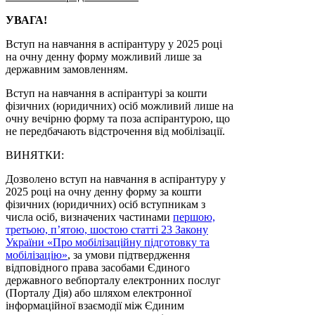
УВАГА!
Вступ на навчання в аспірантуру у 2025 році
на очну денну форму можливий лише за
державним замовленням.
Вступ на навчання в аспірантурі за кошти
фізичних (юридичних) осіб можливий лише на
очну вечірню форму та поза аспірантурою, що
не передбачають відстрочення від мобілізації.
ВИНЯТКИ:
Дозволено вступ на навчання в аспірантуру у
2025 році на очну денну форму за кошти
фізичних (юридичних) осіб вступникам з
числа осіб, визначених частинами
першою,
третьою, п’ятою, шостою статті 23 Закону
України «Про мобілізаційну підготовку та
мобілізацію»
, за умови підтвердження
відповідного права засобами Єдиного
державного вебпорталу електронних послуг
(Порталу Дія) або шляхом електронної
інформаційної взаємодії між Єдиним