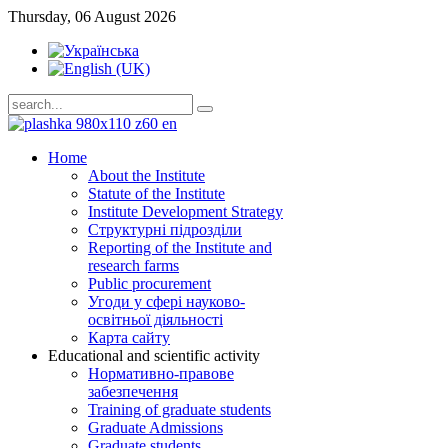
Thursday, 06 August 2026
Home
About the Institute
Statute of the Institute
Institute Development Strategy
Структурні підрозділи
Reporting of the Institute and
research farms
Public procurement
Угоди у сфері науково-
освітньої діяльності
Карта сайту
Educational and scientific activity
Нормативно-правове
забезпечення
Training of graduate students
Graduate Admissions
Graduate students