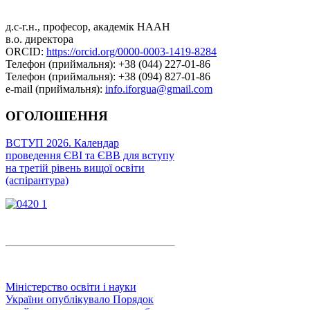
д.с-г.н., професор, академік НААН
в.о. директора
ORCID:
https://orcid.org/0000-0003-1419-8284
Телефон (приймальня): +38 (044) 227-01-86
Телефон (приймальня): +38 (094) 827-01-86
e-mail (приймальня):
info.iforgua@gmail.com
ОГОЛОШЕННЯ
ВСТУП 2026. Календар
проведення ЄВІ та ЄВВ для вступу
на третій рівень вищої освіти
(аспірантура)
Міністерство освіти і науки
України опублікувало Порядок