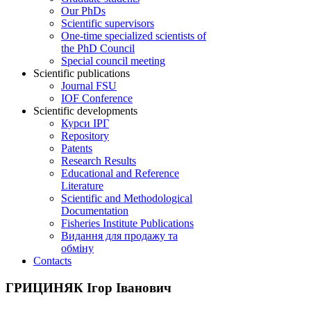
Our PhDs
Scientific supervisors
One-time specialized scientists of
the PhD Council
Special council meeting
Scientific publications
Journal FSU
IOF Conference
Scientific developments
Курси ІРГ
Repository
Patents
Research Results
Educational and Reference
Literature
Scientific and Methodological
Documentation
Fisheries Institute Publications
Видання для продажу та
обміну
Contacts
ГРИЦИНЯК Ігор Іванович