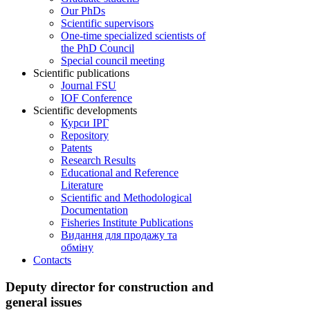
Our PhDs
Scientific supervisors
One-time specialized scientists of
the PhD Council
Special council meeting
Scientific publications
Journal FSU
IOF Conference
Scientific developments
Курси ІРГ
Repository
Patents
Research Results
Educational and Reference
Literature
Scientific and Methodological
Documentation
Fisheries Institute Publications
Видання для продажу та
обміну
Contacts
Deputy director for construction and
general issues