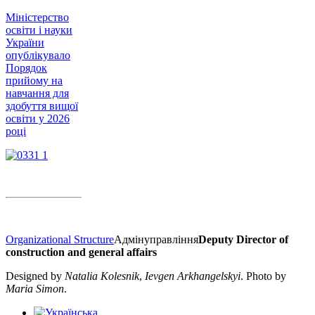
Міністерство
освіти і науки
України
опублікувало
Порядок
прийому на
навчання для
здобуття вищої
освіти у 2026
році
Organizational Structure
Адмінуправління
Deputy Director of
construction and general affairs
Designed by
Natalia Kolesnik
,
Ievgen Arkhangelskyi
. Photo by
Maria Simon
.