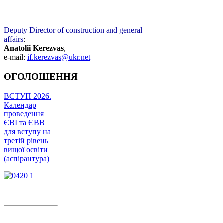
Deputy Director of construction and general
affairs
:
Anatolii Kerezvas
,
e-mail:
if.kerezvas@ukr.net
ОГОЛОШЕННЯ
ВСТУП 2026.
Календар
проведення
ЄВІ та ЄВВ
для вступу на
третій рівень
вищої освіти
(аспірантура)