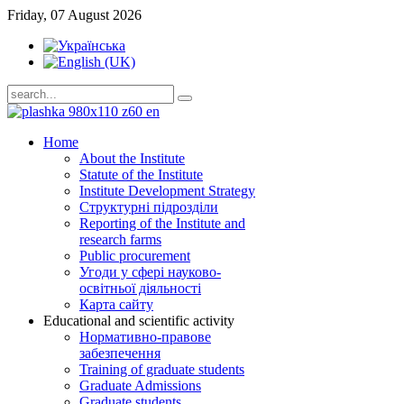
Friday, 07 August 2026
Home
About the Institute
Statute of the Institute
Institute Development Strategy
Структурні підрозділи
Reporting of the Institute and
research farms
Public procurement
Угоди у сфері науково-
освітньої діяльності
Карта сайту
Educational and scientific activity
Нормативно-правове
забезпечення
Training of graduate students
Graduate Admissions
Graduate students