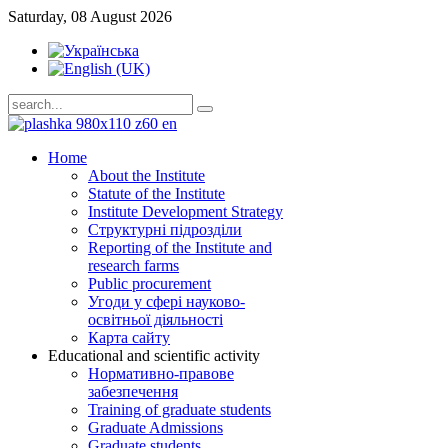
Saturday, 08 August 2026
Home
About the Institute
Statute of the Institute
Institute Development Strategy
Структурні підрозділи
Reporting of the Institute and
research farms
Public procurement
Угоди у сфері науково-
освітньої діяльності
Карта сайту
Educational and scientific activity
Нормативно-правове
забезпечення
Training of graduate students
Graduate Admissions
Graduate students