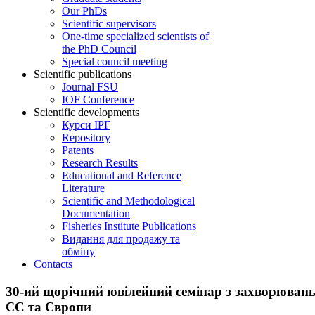
Our PhDs
Scientific supervisors
One-time specialized scientists of
the PhD Council
Special council meeting
Scientific publications
Journal FSU
IOF Conference
Scientific developments
Курси ІРГ
Repository
Patents
Research Results
Educational and Reference
Literature
Scientific and Methodological
Documentation
Fisheries Institute Publications
Видання для продажу та
обміну
Contacts
30-ий щорічний ювілейний семінар з захворювань
ЄС та Європи