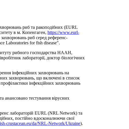
 захворювань риб та ракоподібних (EURL
рситету в м. Копенгаген,
https://www.eurl-
 захворювань риб серед референс-
Laboratories for fish disease".
нституту рибного господарства НААН,
вробітник лабораторії, доктор біологічних
ирення інфекційних захворювань на
чних захворювань, що включені в список
 профілактики інфекційних захворювань
та анансовано тестування вірусних
ренс лабораторій EURL (NRL Network) та
дібних, постійно вдосконалюючи свої
fish-crustacean.eu/da/NRL-Network/Ukraine
).