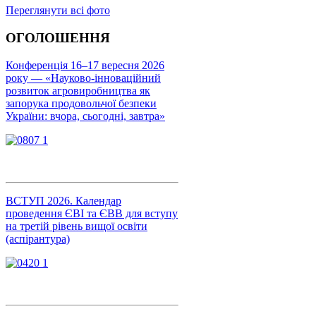
Переглянути всі фото
ОГОЛОШЕННЯ
Конференція 16–17 вересня 2026
року — «Науково-інноваційний
розвиток агровиробництва як
запорука продовольчої безпеки
України: вчора, сьогодні, завтра»
ВСТУП 2026. Календар
проведення ЄВІ та ЄВВ для вступу
на третій рівень вищої освіти
(аспірантура)