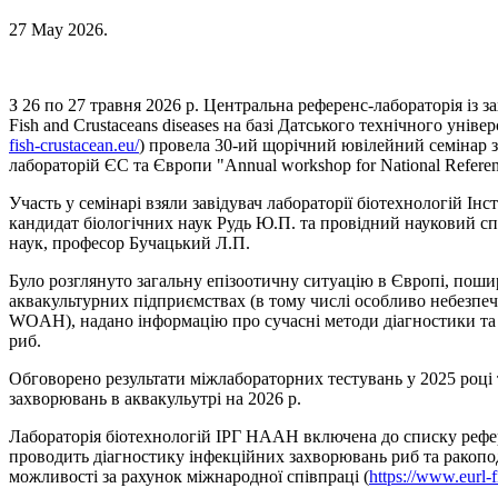
27 May 2026
.
З 26 по 27 травня 2026 р. Центральна референс-лабораторія із
Fish and Crustaceans diseases на базі Датського технічного уніве
fish-crustacean.eu/
) провела 30-ий щорічний ювілейний семінар з
лабораторій ЄС та Європи "Annual workshop for National Reference 
Участь у семінарі взяли завідувач лабораторії біотехнологій І
кандидат біологічних наук Рудь Ю.П. та провідний науковий спі
наук, професор Бучацький Л.П.
Було розглянуто загальну епізоотичну ситуацію в Європі, пош
аквакультурних підприємствах (в тому числі особливо небезпе
WOAH), надано інформацію про сучасні методи діагностики та
риб.
Обговорено результати міжлабораторних тестувань у 2025 році 
захворювань в аквакульутрі на 2026 р.
Лабораторія біотехнологій ІРГ НААН включена до списку рефе
проводить діагностику інфекційних захворювань риб та ракопо
можливості за рахунок міжнародної співпраці (
https://www.eurl-