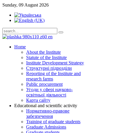
Sunday, 09 August 2026
Home
About the Institute
Statute of the Institute
Institute Development Strategy
Структурні підрозділи
Reporting of the Institute and
research farms
Public procurement
Угоди у сфері науково-
освітньої діяльності
Карта сайту
Educational and scientific activity
Нормативно-правове
забезпечення
Training of graduate students
Graduate Admissions
Graduate students