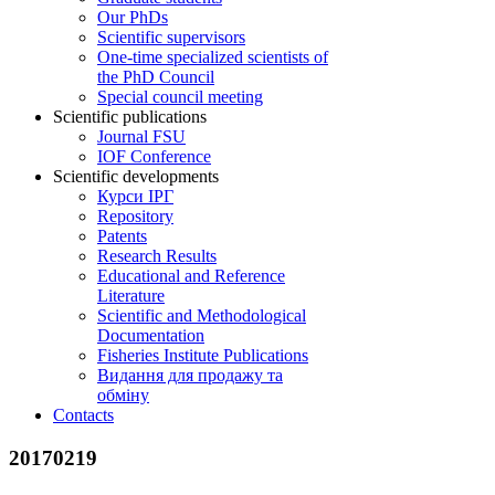
Our PhDs
Scientific supervisors
One-time specialized scientists of
the PhD Council
Special council meeting
Scientific publications
Journal FSU
IOF Conference
Scientific developments
Курси ІРГ
Repository
Patents
Research Results
Educational and Reference
Literature
Scientific and Methodological
Documentation
Fisheries Institute Publications
Видання для продажу та
обміну
Contacts
20170219