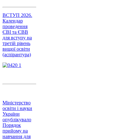
ВСТУП 2026.
Календар
проведення
ЄВІ та ЄВВ
для вступу на
третій рівень
вищої освіти
(аспірантура)
Міністерство
освіти і науки
України
опублікувало
Порядок
прийому на
навчання для