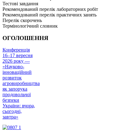
Тестові завдання
Рекомендований перелік лабораторних робіт
Рекомендований перелік практичних занять
Перелік скорочень
Термінологічний словник
ОГОЛОШЕННЯ
Конференція
16–17 вересня
2026 року —
«Науково-
інноваційний
розвиток
агровиробництва
як запорука
продовольчої
безпеки
України: вчора,
сьогодні,
завтра»