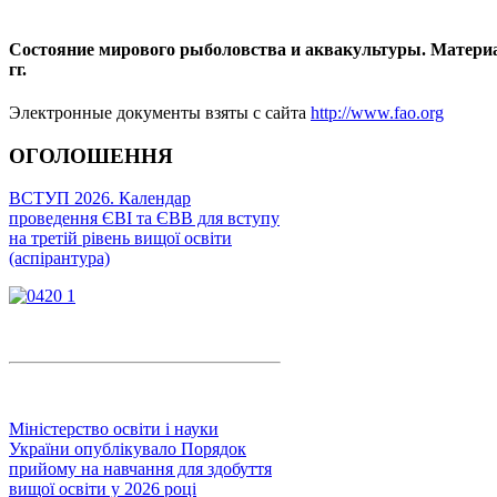
Состояние мирового рыболовства и аквакультуры. Материалы
гг.
Электронные документы взяты с сайта
http://www.fao.org
ОГОЛОШЕННЯ
ВСТУП 2026. Календар
проведення ЄВІ та ЄВВ для вступу
на третій рівень вищої освіти
(аспірантура)
Міністерство освіти і науки
України опублікувало Порядок
прийому на навчання для здобуття
вищої освіти у 2026 році