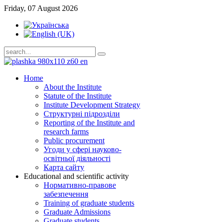
Friday, 07 August 2026
Home
About the Institute
Statute of the Institute
Institute Development Strategy
Структурні підрозділи
Reporting of the Institute and
research farms
Public procurement
Угоди у сфері науково-
освітньої діяльності
Карта сайту
Educational and scientific activity
Нормативно-правове
забезпечення
Training of graduate students
Graduate Admissions
Graduate students