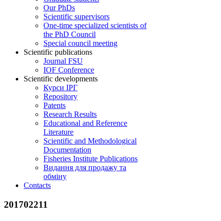
Our PhDs
Scientific supervisors
One-time specialized scientists of
the PhD Council
Special council meeting
Scientific publications
Journal FSU
IOF Conference
Scientific developments
Курси ІРГ
Repository
Patents
Research Results
Educational and Reference
Literature
Scientific and Methodological
Documentation
Fisheries Institute Publications
Видання для продажу та
обміну
Contacts
201702211