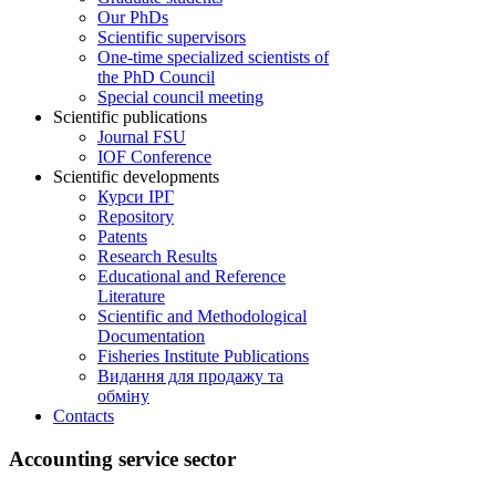
Our PhDs
Scientific supervisors
One-time specialized scientists of
the PhD Council
Special council meeting
Scientific publications
Journal FSU
IOF Conference
Scientific developments
Курси ІРГ
Repository
Patents
Research Results
Educational and Reference
Literature
Scientific and Methodological
Documentation
Fisheries Institute Publications
Видання для продажу та
обміну
Contacts
Accounting service sector