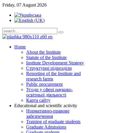
Friday, 07 August 2026
Home
About the Institute
Statute of the Institute
Institute Development Strategy
Структурні підрозділи
Reporting of the Institute and
research farms
Public procurement
Угоди у сфері науково-
освітньої діяльності
Карта сайту
Educational and scientific activity
Нормативно-правове
забезпечення
Training of graduate students
Graduate Admissions
Graduate students