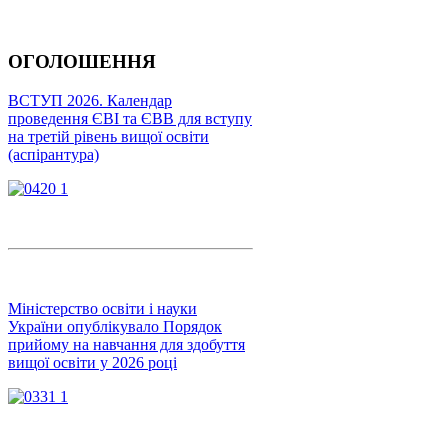
ОГОЛОШЕННЯ
ВСТУП 2026. Календар
проведення ЄВІ та ЄВВ для вступу
на третій рівень вищої освіти
(аспірантура)
Міністерство освіти і науки
України опублікувало Порядок
прийому на навчання для здобуття
вищої освіти у 2026 році