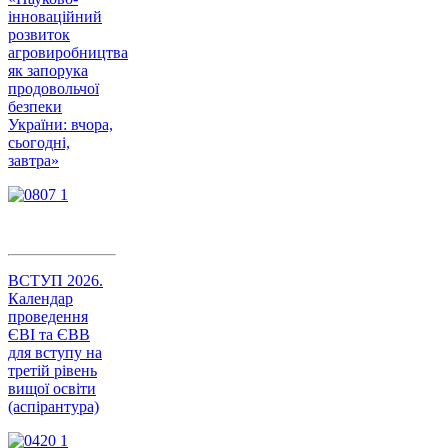
інноваційний
розвиток
агровиробництва
як запорука
продовольчої
безпеки
України: вчора,
сьогодні,
завтра»
ВСТУП 2026.
Календар
проведення
ЄВІ та ЄВВ
для вступу на
третій рівень
вищої освіти
(аспірантура)