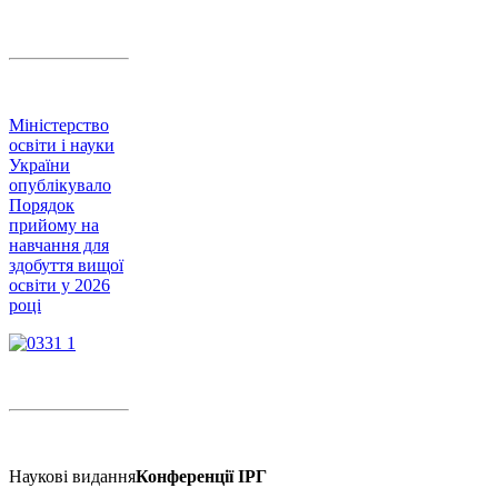
Міністерство
освіти і науки
України
опублікувало
Порядок
прийому на
навчання для
здобуття вищої
освіти у 2026
році
Наукові видання
Конференції ІРГ