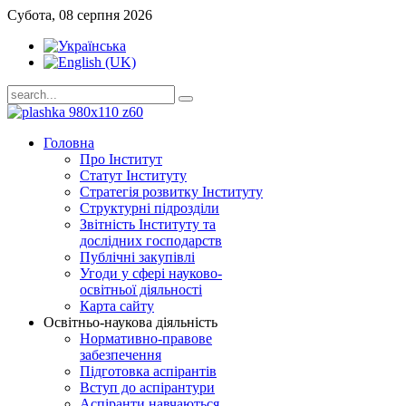
Субота, 08 серпня 2026
Головна
Про Інститут
Статут Інституту
Стратегія розвитку Інституту
Структурні підрозділи
Звітність Інституту та
дослідних господарств
Публічні закупівлі
Угоди у сфері науково-
освітньої діяльності
Карта сайту
Освітньо-наукова діяльність
Нормативно-правове
забезпечення
Підготовка аспірантів
Вступ до аспірантури
Аспіранти навчаються