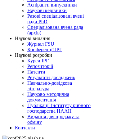
Аспіранти випускники
Наукові керівники
Разові спеціалізовані вчені
ради PhD
Спеціалізована вчена рада
(архів)
Наукові видання
Журнал FSU
Конференції ІРГ
Наукові розробки
Курси ІРГ
Репозиторій
Патенти
Результати досліджень
Навчально-довідкова
література
Науково-методична
документація
Публікації Інституту рибного
господарства НААН
Видання для продажу та
обміну
Контакти