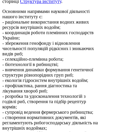
сторінці
Структура інституту
.
Основними напрямами наукової діяльності
нашого інституту є:
- раціональне використання водних живих
ресурсів внутрішніх водойм;
- координація роботи племінних господарств
України;
- збереження генофонду і відновлення
чисельності популяцій рідкісних і зникаючих
видів риб;
- селекційно-племінна робота;
- біотехнології в рибництві;
- вивчення динаміки формування генетичної
структури різнопорідних груп риб;
- екологія гідросистем внутрішніх водойм;
- профілактика, рання діагностика та
лікування хвороб риб;
- розробка та удосконалення технологій з
годівлі риб, створення та підбір рецептур
кормів;
- супровід ведення фермерського рибництва;
- створення нормативних документів, які
регламентують рибогосподарську діяльність на
внутрішніх водоймах;