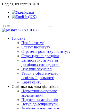
Неділя, 09 серпня 2026
Головна
Про Інститут
Статут Інституту
Стратегія розвитку Інституту
Структурні підрозділи
Звітність Інституту та
дослідних господарств
Публічні закупівлі
Угоди у сфері науково-
освітньої діяльності
Карта сайту
Освітньо-наукова діяльність
Нормативно-правове
забезпечення
Підготовка аспірантів
Вступ до аспірантури
Аспіранти навчаються