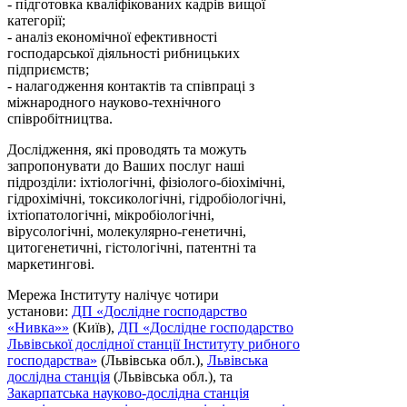
- підготовка кваліфікованих кадрів вищої
категорії;
- аналіз економічної ефективності
господарської діяльності рибницьких
підприємств;
- налагодження контактів та співпраці з
міжнародного науково-технічного
співробітництва.
Дослідження, які проводять та можуть
запропонувати до Ваших послуг наші
підрозділи: іхтіологічні, фізіолого-біохімічні,
гідрохімічні, токсикологічні, гідробіологічні,
іхтіопатологічні, мікробіологічні,
вірусологічні, молекулярно-генетичні,
цитогенетичні, гістологічні, патентні та
маркетингові.
Мережа Інституту налічує чотири
установи:
ДП «Дослідне господарство
«Нивка»»
(Київ),
ДП «Дослідне господарство
Львівської дослідної станції Інституту рибного
господарства»
(Львівська обл.),
Львівська
дослідна станція
(Львівська обл.), та
Закарпатська науково-дослідна станція