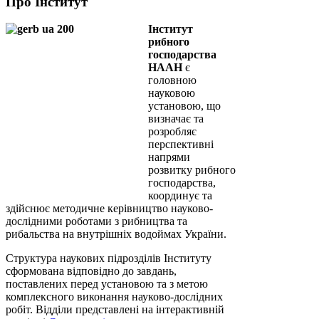
Про Інститут
Інститут
рибного
господарства
НААН
є
головною
науковою
установою, що
визначає та
розробляє
перспективні
напрями
розвитку рибного
господарства,
координує та
здійснює методичне керівництво науково-
дослідними роботами з рибництва та
рибальства на внутрішніх водоймах України.
Структура наукових підрозділів Інституту
сформована відповідно до завдань,
поставлених перед установою та з метою
комплексного виконання науково-дослідних
робіт. Відділи представлені на інтерактивній