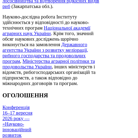
лососівництва та відтворення рідкісних видів
риб
(Закарпатська обл.).
Науково-дослідна робота Інституту
здійснюється у відповідності до науково-
технічних програм
Національної академії
аграрних наук України
. Крім того, значний
обсяг наукових досліджень щорічно
виконується на замовлення
Державного
агентства України з розвитку меліорації,
рибного господарства та продовольчих
програм
,
Міністерства аграрної політики та
продовольства України
, інших міністерств і
відомств, рибогосподарських організацій та
підприємств, а також відповідно до
міжнародних договорів та програм.
ОГОЛОШЕННЯ
Конференція
16–17 вересня
2026 року —
«Науково-
інноваційний
розвиток