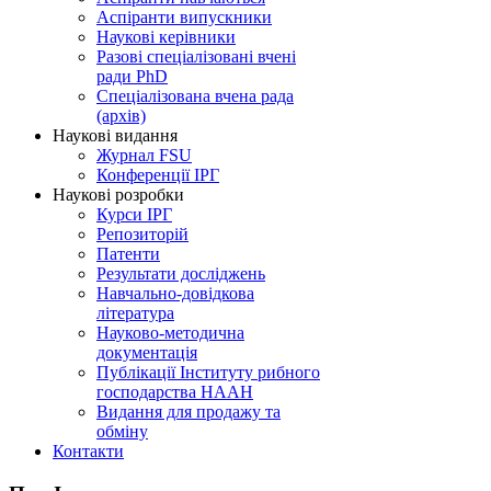
Аспіранти випускники
Наукові керівники
Разові спеціалізовані вчені
ради PhD
Спеціалізована вчена рада
(архів)
Наукові видання
Журнал FSU
Конференції ІРГ
Наукові розробки
Курси ІРГ
Репозиторій
Патенти
Результати досліджень
Навчально-довідкова
література
Науково-методична
документація
Публікації Інституту рибного
господарства НААН
Видання для продажу та
обміну
Контакти