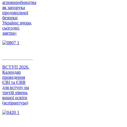
агровиробництва
як запорука
продовольчої
безпеки
України: вчора,
сьогодні,
завтра»
ВСТУП 2026.
Календар
проведення
ЄВІ та ЄВВ
для вступу на
третій рівень
вищої освіти
(аспірантура)