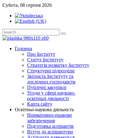
Субота, 08 серпня 2026
Головна
Про Інститут
Статут Інституту
Стратегія розвитку Інституту
Структурні підрозділи
Звітність Інституту та
дослідних господарств
Публічні закупівлі
Угоди у сфері науково-
освітньої діяльності
Карта сайту
Освітньо-наукова діяльність
Нормативно-правове
забезпечення
Підготовка аспірантів
Вступ до аспірантури
Аспіранти навчаються