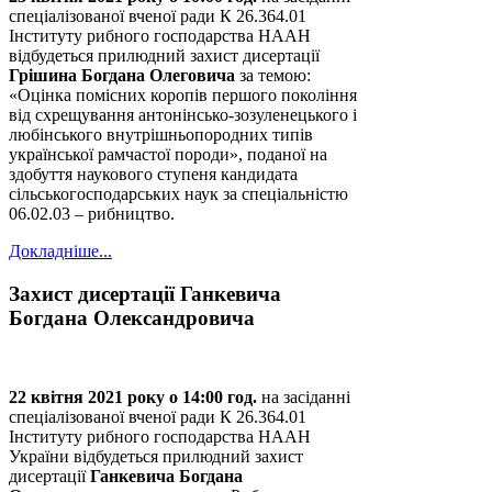
спеціалізованої вченої ради К 26.364.01
Інституту рибного господарства НААН
відбудеться прилюдний захист дисертації
Грішина Богдана Олеговича
за темою:
«Оцінка помісних коропів першого покоління
від схрещування антонінсько-зозуленецького і
любінського внутрішньопородних типів
української рамчастої породи», поданої на
здобуття наукового ступеня кандидата
сільськогосподарських наук за спеціальністю
06.02.03 – рибництво.
Докладніше...
Захист дисертації Ганкевича
Богдана Олександровича
22 квітня 2021 року о 14:00 год.
на засіданні
спеціалізованої вченої ради К 26.364.01
Інституту рибного господарства НААН
України відбудеться прилюдний захист
дисертації
Ганкевича Богдана