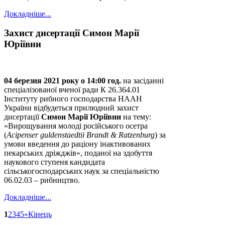
Докладніше...
Захист дисертації Симон Марії
Юріївни
04 березня 2021 року о 14:00 год.
на засіданні
спеціалізованої вченої ради К 26.364.01
Інституту рибного господарства НААН
України відбудеться прилюдний захист
дисертації
Симон Марії Юріївни
на тему:
«Вирощування молоді російського осетра
(
Acipenser guldenstaedtii Brandt & Ratzenburg
) за
умови введення до раціону інактивованих
пекарських дріжджів», поданої на здобуття
наукового ступеня кандидата
сільськогосподарських наук за спеціальністю
06.02.03 – рибництво.
Докладніше...
1
2
3
4
5
»
Кінець