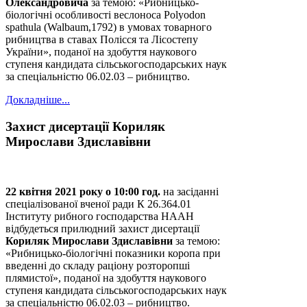
Олександровича
за темою: «Рибницько-
біологічні особливості веслоноса Polyodon
spathula (Walbaum,1792) в умовах товарного
рибництва в ставах Полісся та Лісостепу
України», поданої на здобуття наукового
ступеня кандидата сільськогосподарських наук
за спеціальністю 06.02.03 – рибництво.
Докладніше...
Захист дисертації Кориляк
Мирослави Здиславівни
22 квітня 2021 року о 10:00 год.
на засіданні
спеціалізованої вченої ради К 26.364.01
Інституту рибного господарства НААН
відбудеться прилюдний захист дисертації
Кориляк Мирослави Здиславівни
за темою:
«Рибницько-біологічні показники коропа при
введенні до складу раціону розторопші
плямистої», поданої на здобуття наукового
ступеня кандидата сільськогосподарських наук
за спеціальністю 06.02.03 – рибництво.