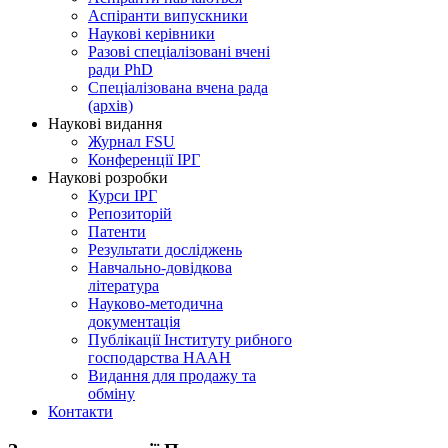
Аспіранти випускники
Наукові керівники
Разові спеціалізовані вчені
ради PhD
Спеціалізована вчена рада
(архів)
Наукові видання
Журнал FSU
Конференції ІРГ
Наукові розробки
Курси ІРГ
Репозиторій
Патенти
Результати досліджень
Навчально-довідкова
література
Науково-методична
документація
Публікації Інституту рибного
господарства НААН
Видання для продажу та
обміну
Контакти