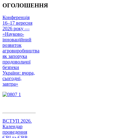
ОГОЛОШЕННЯ
Конференція
16–17 вересня
2026 року —
«Науково-
інноваційний
розвиток
агровиробництва
як запорука
продовольчої
безпеки
України: вчора,
сьогодні,
завтра»
ВСТУП 2026.
Календар
проведення
ЄВІ та ЄВВ