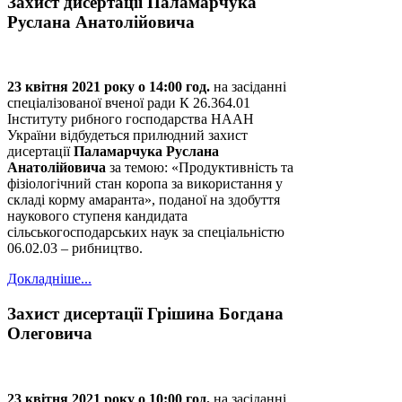
Захист дисертації Паламарчука
Руслана Анатолійовича
23 квітня 2021 року о 14:00 год.
на засіданні
спеціалізованої вченої ради К 26.364.01
Інституту рибного господарства НААН
України відбудеться прилюдний захист
дисертації
Паламарчука Руслана
Анатолійовича
за темою: «Продуктивність та
фізіологічний стан коропа за використання у
складі корму амаранта», поданої на здобуття
наукового ступеня кандидата
сільськогосподарських наук за спеціальністю
06.02.03 – рибництво.
Докладніше...
Захист дисертації Грішина Богдана
Олеговича
23 квітня 2021 року о 10:00 год.
на засіданні