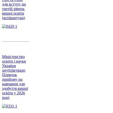
для вступу на
третій рівень
вищої освіти
(аспірантура)
Міністерство
освіти і науки
України
опублікувало
Порядок
прийому на
навчання для
здобуття вищої
освіти у 2026
році