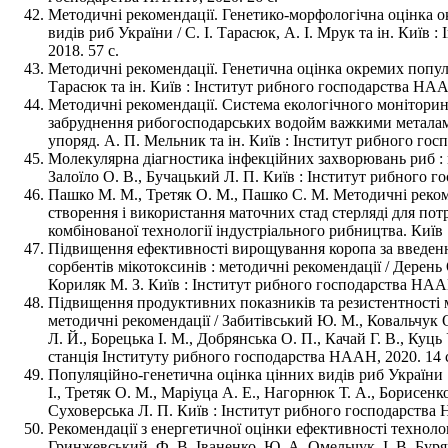
Методичні рекомендації. Генетико-морфологічна оцінка о
видів риб України / С. І. Тарасюк, А. І. Мрук та ін. Київ
2018. 57 с.
Методичні рекомендації. Генетична оцінка окремих популяц
Тарасюк та ін. Київ : Інститут рибного господарства НААН
Методичні рекомендації. Система екологічного моніторин
забруднення рибогосподарських водойм важкими металам
упоряд. А. П. Мельник та ін. Київ : Інститут рибного гос
Молекулярна діагностика інфекційних захворювань риб : м
Залоїло О. В., Бучацький Л. П. Київ : Інститут рибного г
Пашко М. М., Третяк О. М., Пашко С. М. Методичні рекоме
створення і використання маточних стад стерляді для пот
комбінованої технології індустріального рибництва. Київ 
Підвищення ефективності вирощування коропа за введення
сорбентів мікотоксинів : методичні рекомендації / Дерень
Кориляк М. З. Київ : Інститут рибного господарства НААН
Підвищення продуктивних показників та резистентності 
методичні рекомендації / Забитівський Ю. М., Ковальчук 
Л. Й., Борецька І. М., Добрянська О. П., Качай Г. В., Куц
станція Інституту рибного господарства НААН, 2020. 14 
Популяційно-генетична оцінка цінних видів риб України :
І., Третяк О. М., Маріуца А. Е., Нагорнюк Т. А., Борисенк
Суховерська Л. П. Київ : Інститут рибного господарства 
Рекомендації з енергетичної оцінки ефективності техноло
Гринжевський, Ф. В. Іваненко, Ю. А. Омельчук, І. В. Буря