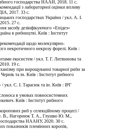
 рибного господарства НААН, 2018. 11 с.
екомендації з лабораторної оцінки впливу
ДІА, 2017. 33 с.
цьких господарствах України / укл. А. І.
015. 27 с.
ння засобу дезінфікуючого «Епідез»
аїна в рибництві. Київ : Інститут
 рекомендації щодо молекулярно-
ого некротичного некрозу форелі. Київ :
ами екосистем / укл. Т. Г. Литвинова та
010. 19 с.
еханізму при вирощуванні товарної риби за
Чернік та ін. Київ : Інститут рибного
укл. С. І. Тарасюк та ін. Київ : ІРГ
еслоноса в умовах повносистемних
анкевич. Київ : Інститут рибного
коропових риб у селекційному процесі /
 О. В., Нагорнюк Т. А., Глушко Ю. М.,
 господарства НААНУ, 2020. 30 с.
их показників племінних коропів,