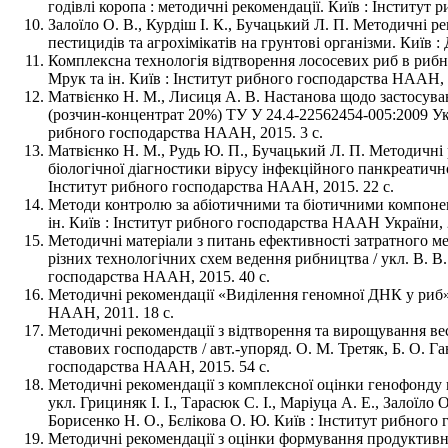
годівлі коропа : методичні рекомендації. Київ : Інститут
Залоїло О. В., Курдіш І. К., Бучацький Л. П. Методичні р
пестицидів та агрохімікатів на грунтові організми. Київ : 
Комплексна технологія відтворення лососевих риб в рибни
Мрук та ін. Київ : Інститут рибного господарства НААН, 2
Матвієнко Н. М., Лисиця А. В. Настанова щодо застосува
(розчин-концентрат 20%) ТУ У 24.4-22562454-005:2009 Укр
рибного господарства НААН, 2015. 3 с.
Матвієнко Н. М., Рудь Ю. П., Бучацький Л. П. Методичні
біологічної діагностики вірусу інфекційного панкреатичн
Інститут рибного господарства НААН, 2015. 22 с.
Методи контролю за абіотичними та біотичними компонент
ін. Київ : Інститут рибного господарства НААН України, 2
Методичні матеріали з питань ефективності затратного м
різних технологічних схем ведення рибництва / укл. В. В. 
господарства НААН, 2015. 40 с.
Методичні рекомендації «Виділення геномної ДНК у риб» / 
НААН, 2011. 18 с.
Методичні рекомендації з відтворення та вирощування в
ставових господарств / авт.-упоряд. О. М. Третяк, Б. О. Г
господарства НААН, 2015. 54 с.
Методичні рекомендації з комплексної оцінки генофонду 
укл. Грициняк І. І., Тарасюк С. І., Маріуца А. Е., Залоїло
Борисенко Н. О., Бєлікова О. Ю. Київ : Інститут рибного
Методичні рекомендації з оцінки формування продуктивн