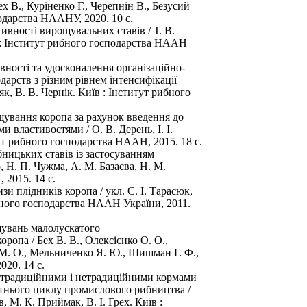
ех В., Куріненко Г., Черепнін В., Безусий
подарства НААНУ, 2020. 10 с.
ивності вирощувальних ставів / Т. В.
в : Інститут рибного господарства НААН
вності та удосконалення організаційно-
арств з різним рівнем інтенсифікації
як, В. В. Чернік. Київ : Інститут рибного
щування коропа за рахунок введення до
 властивостями / О. В. Дерень, І. І.
тут рибного господарства НААН, 2015. 18 с.
ницьких ставів із застосуванням
 Н. П. Чужма, А. М. Базаєва, Н. М.
 2015. 14 с.
и плідників коропа / укл. С. І. Тарасюк,
ибного господарства НААН України, 2011.
щувань малолускатого
ропа / Бех В. В., Олексієнко О. О.,
о М. О., Мельниченко Я. Ю., Шишман Г. Ф.,
020. 14 с.
и традиційними і нетрадиційними кормами
ітнього циклу промислового рибництва /
, М. К. Приймак, В. І. Грех. Київ :