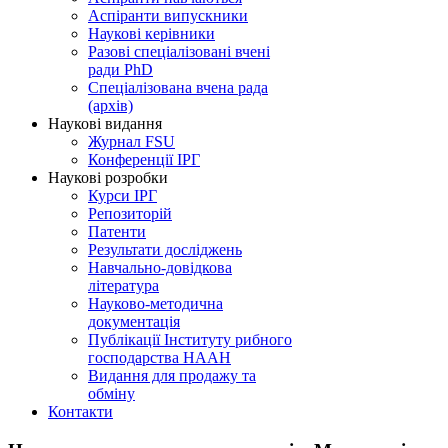
Аспіранти випускники
Наукові керівники
Разові спеціалізовані вчені
ради PhD
Спеціалізована вчена рада
(архів)
Наукові видання
Журнал FSU
Конференції ІРГ
Наукові розробки
Курси ІРГ
Репозиторій
Патенти
Результати досліджень
Навчально-довідкова
література
Науково-методична
документація
Публікації Інституту рибного
господарства НААН
Видання для продажу та
обміну
Контакти