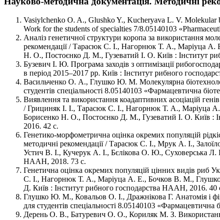
Науково-методична документація. Методичні реком
Vasiylchenko O. A., Glushko Y., Kucheryava L. V. Molekular b
Work for the students of specialties 7/8.05140103 «Pharmaceut
Аналіз генетичної структури коропа за використання мол
рекомендації / Тарасюк С. І., Нагорнюк Т. А., Маріуца А.
Н. О., Постоєнко Д. М., Гузеватий І. О. Київ : Інститут 
Бузевич І. Ю. Програма заходів з оптимізації рибогоспо
в період 2015–2017 рр. Київ : Інститут рибного господарс
Васильченко О. А., Глушко Ю. М. Молекулярна біотехноло
студентів спеціальності 8.05140103 «Фармацевтична біотех
Виявлення та використання коадаптивних асоціацій генів
/ Грициняк І. І., Тарасюк С. І., Нагорнюк Т. А., Маріуца А
Борисенко Н. О., Постоєнко Д. М., Гузеватий І. О. Київ 
2016. 42 с.
Генетико-морфометрична оцінка окремих популяцій рідкіс
методичні рекомендації / Тарасюк С. І., Мрук А. І., Залоїл
Устич В. І., Кучерук А. І., Бєлікова О. Ю., Суховерська Л
НААН, 2018. 73 с.
Генетична оцінка окремих популяцій цінних видів риб Ук
С. І., Нагорнюк Т. А., Маріуца А. Е., Бочков В. М., Глу
Д. Київ : Інститут рибного господарства НААН, 2016. 40 
Глушко Ю. М., Ковальов О. І., Дражнікова Г. Анатомія і ф
для студентів спеціальності 8.05140103 «Фармацевтична бі
Дерень О. В., Батуревич О. О., Кориляк М. З. Використа