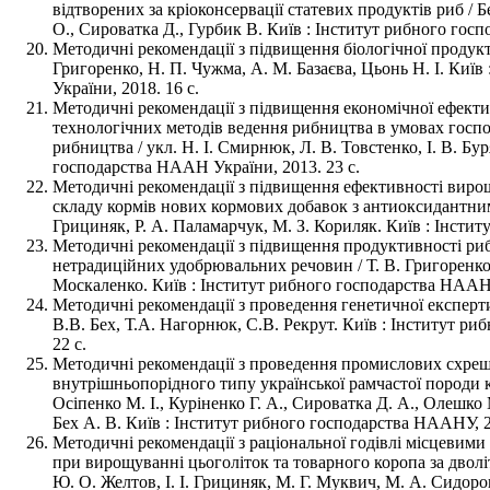
відтворених за кріоконсервації статевих продуктів риб / Б
О., Сироватка Д., Гурбик В. Київ : Інститут рибного гос
Методичні рекомендації з підвищення біологічної продукт
Григоренко, Н. П. Чужма, А. М. Базаєва, Цьонь Н. І. Киї
України, 2018. 16 с.
Методичні рекомендації з підвищення економічної ефекти
технологічних методів ведення рибництва в умовах господ
рибництва / укл. Н. І. Смирнюк, Л. В. Товстенко, І. В. Бур
господарства НААН України, 2013. 23 с.
Методичні рекомендації з підвищення ефективності виро
складу кормів нових кормових добавок з антиоксидантними
Грициняк, Р. А. Паламарчук, М. З. Кориляк. Київ : Інсти
Методичні рекомендації з підвищення продуктивності риб
нетрадиційних удобрювальних речовин / Т. В. Григоренко,
Москаленко. Київ : Інститут рибного господарства НААН,
Методичні рекомендації з проведення генетичної експертиз
В.В. Бех, Т.А. Нагорнюк, С.В. Рекрут. Київ : Інститут р
22 с.
Методичні рекомендації з проведення промислових схре
внутрішньопорідного типу української рамчастої породи ко
Осіпенко М. І., Куріненко Г. А., Сироватка Д. А., Олешк
Бех А. В. Київ : Інститут рибного господарства НААНУ, 2
Методичні рекомендації з раціональної годівлі місцевим
при вирощуванні цьоголіток та товарного коропа за двол
Ю. О. Желтов, І. І. Грициняк, М. Г. Муквич, М. А. Сидоров