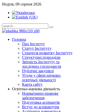
Неділя, 09 серпня 2026
Головна
Про Інститут
Статут Інституту
Стратегія розвитку Інституту
Структурні підрозділи
Звітність Інституту та
дослідних господарств
Публічні закупівлі
Угоди у сфері науково-
освітньої діяльності
Карта сайту
Освітньо-наукова діяльність
Нормативно-правове
забезпечення
Підготовка аспірантів
Вступ до аспірантури
Аспіранти навчаються