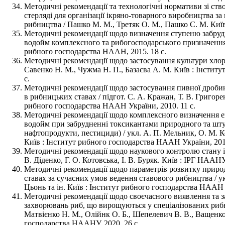
Методичні рекомендації та технологічні нормативи зі ств
стерляді для організації ікряно-товарного виробництва за
рибництва / Пашко М. М., Третяк О. М., Пашко С. М. Київ
Методичні рекомендації щодо визначення ступеню забру
водойм комплексного та рибогосподарського призначення /
рибного господарства НААН, 2015. 18 с.
Методичні рекомендації щодо застосування культури хлоре
Савенко Н. М., Чужма Н. П., Базаєва А. М. Київ : Інстит
с.
Методичні рекомендації щодо застосування пивної дроби
в рибницьких ставах / підгот. С. А. Кражан, Т. В. Григорен
рибного господарства НААН України, 2010. 11 с.
Методичні рекомендації щодо комплексного визначення е
водойм при забрудненні токсикантами природного та шту
нафтопродукти, пестициди) / укл. А. П. Мельник, О. М. К
Київ : Інститут рибного господарства НААН України, 2013
Методичні рекомендації щодо наукового контролю стану і
В. Діденко, Г. О. Котовська, І. В. Буряк. Київ : ІРГ НААНУ,
Методичні рекомендації щодо параметрів розвитку приро
ставах за сучасних умов ведення ставового рибництва / укл
Цьонь та ін. Київ : Інститут рибного господарства НААН У
Методичні рекомендації щодо своєчасного виявлення та
захворювань риб, що вирощуються у спеціалізованих риб
Матвієнко Н. М., Олійнк О. Б., Шепелевич В. В., Ващенко
господарства НААНУ, 2020. 26 с.