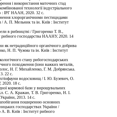
орення і використання маточних стад
 комбінованої технології індустріального
 : ІРГ НААН, 2020. 32 с.
днення хлорорганічними пестицидами
 А. П. Мельник та ін. Київ : Інститут
ли в рибництві / Григоренко Т. В.,
ут рибного господарства НААНУ, 2020. 14
ни як нетрадиційного органічного добрива
ко, Н. П. Чужма та ін. Київ : Інститут
кологічного стану рибогосподарських
чного походження (іони важких металів,
олос, Н. Г. Михайленко, Г. М. Добрянська.
. 22 с.
хтіофауни водосховищ / І. Ю. Бузевич, О.
 2020. 18 с.
дної кормової бази у вирощувальних
. С. А. Кражан, Т. В. Григоренко, Н. І.
країни, 2013. 14 с.
 запобігання поширенню основних
ницьких господарствах України /
 А. В. Київ : Інститут рибного