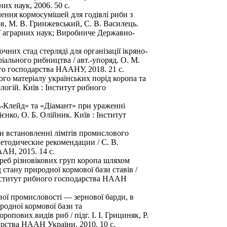
их наук, 2006. 50 с.
лення кормосумішей для годівлі риби з
в, М. В. Гринжевський, С. В. Василець.
ії аграрних наук; Виробниче Державно-
чних стад стерляді для організації ікряно-
іального рибництва / авт.-упоряд. О. М.
го господарства НААНУ, 2018. 21 с.
го матеріалу українських порід коропа та
огій. Київ : Інститут рибного
ь-Клейд» та «Діамант» при ураженні
єнко, О. Б. Олійник. Київ : Інститут
ри встановленні лімітів промислового
методические рекомендации / С. В.
ААН, 2015. 14 с.
треб різновікових груп коропа шляхом
стану природної кормової бази ставів /
 : Інститут рибного господарства НААН
вої промисловості — зернової барди, в
родної кормової бази та
пових видів риб / підг. І. І. Грициняк, Р.
одарства НААН України, 2010. 10 с.