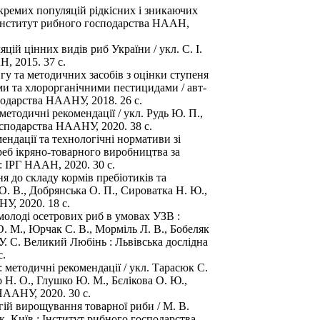
кремих популяцій рідкісних і зникаючих
 : Інститут рибного господарства НААН,
ій цінних видів риб України / укл. С. І.
, 2015. 37 с.
гу та методичних засобів з оцінки ступеня
и та хлорорганічними пестицидами / авт-
подарства НААНУ, 2018. 26 с.
етодичні рекомендації / укл. Рудь Ю. П.,
осподарства НААНУ, 2020. 38 с.
ндації та технологічні нормативи зі
реб ікряно-товарного виробництва за
: ІРГ НААН, 2020. 30 с.
 до складу кормів пребіотиків та
 О. В., Добрянська О. П., Сироватка Н. Ю.,
У, 2020. 18 с.
молоді осетрових риб в умовах УЗВ :
О. М., Юрчак С. В., Морміль Л. В., Бобеляк
ь У. С. Великий Любінь : Львівська дослідна
с.
 методичні рекомендації / укл. Тарасюк С.
о Н. О., Глушко Ю. М., Бєлікова О. Ю.,
НААНУ, 2020. 30 с.
гій вирощування товарної риби / М. В.
к. Київ : Інститут рибного господарства