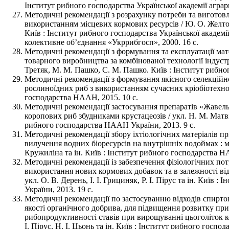
Інститут рибного господарства Української академії аграрн
Методичні рекомендації з розрахунку потреби та виготов
використанням місцевих кормових ресурсів / Ю. О. Желто
Київ : Інститут рибного господарства Української академ
колективне об’єднання «Укррибгосп», 2000. 16 с.
Методичні рекомендації з формування та експлуатації мато
товарного виробництва за комбінованої технології індустр
Третяк, М. М. Пашко, С. М. Пашко. Київ : Інститут рибно
Методичні рекомендації з формування якісного селекційно
рослиноїдних риб з використанням сучасних кріобіотехнол
господарства НААН, 2015. 10 с.
Методичні рекомендації застосування препаратів «Жавел
коропових риб збудниками крустацеозів / укл. Н. М. Матві
рибного господарства НААН України, 2013. 9 с.
Методичні рекомендації збору іхтіологічних матеріалів п
вилучення водних біоресурсів на внутрішніх водоймах : 
Кружиліна та ін. Київ : Інститут рибного господарства Н
Методичні рекомендації із забезпечення фізіологічних по
використання нових кормових добавок та в залежності від 
укл. О. В. Дерень, І. І. Грициняк, Р. І. Пірус та ін. Київ
України, 2013. 19 с.
Методичні рекомендації по застосуванню відходів спирто
якості органічного добрива, для підвищення розвитку при
рибопродуктивності ставів при вирощуванні цьоголіток коро
І. Пірус, Н. І. Цьонь та ін. Київ : Інститут рибного госп