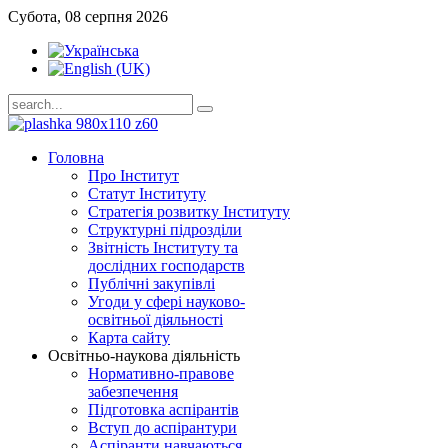
Субота, 08 серпня 2026
Головна
Про Інститут
Статут Інституту
Стратегія розвитку Інституту
Структурні підрозділи
Звітність Інституту та
дослідних господарств
Публічні закупівлі
Угоди у сфері науково-
освітньої діяльності
Карта сайту
Освітньо-наукова діяльність
Нормативно-правове
забезпечення
Підготовка аспірантів
Вступ до аспірантури
Аспіранти навчаються