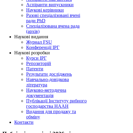
Аспіранти випускники
Наукові керівники
Разові спеціалізовані вчені
ради PhD
Спеціалізована вчена рада
(архів)
Наукові видання
Журнал FSU
Конференції ІРГ
Наукові розробки
Курси ІРГ
Репозиторій
Патенти
Результати досліджень
Навчально-довідкова
література
Науково-методична
документація
Публікації Інституту рибного
господарства НААН
Видання для продажу та
обміну
Контакти