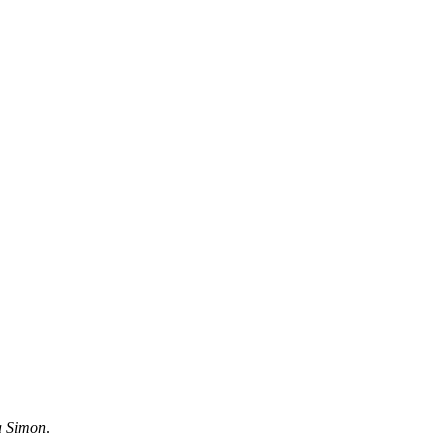
a Simon
.