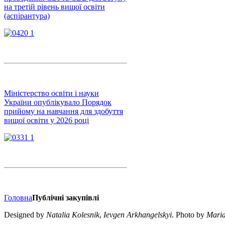
на третій рівень вищої освіти
(аспірантура)
Міністерство освіти і науки
України опублікувало Порядок
прийому на навчання для здобуття
вищої освіти у 2026 році
Головна
Публічні закупівлі
Designed by
Natalia Kolesnik
,
Ievgen Arkhangelskyi
. Photo by
Mari