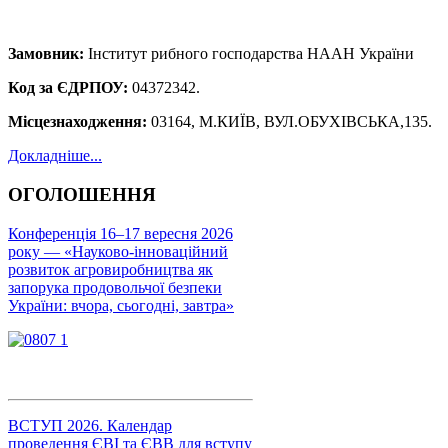
Замовник:
Інститут рибного господарства НААН України
Код за ЄДРПОУ:
04372342.
Місцезнаходження:
03164, М.КИЇВ, ВУЛ.ОБУХІВСЬКА,135.
Докладніше...
ОГОЛОШЕННЯ
Конференція 16–17 вересня 2026
року — «Науково-інноваційний
розвиток агровиробництва як
запорука продовольчої безпеки
України: вчора, сьогодні, завтра»
ВСТУП 2026. Календар
проведення ЄВІ та ЄВВ для вступу