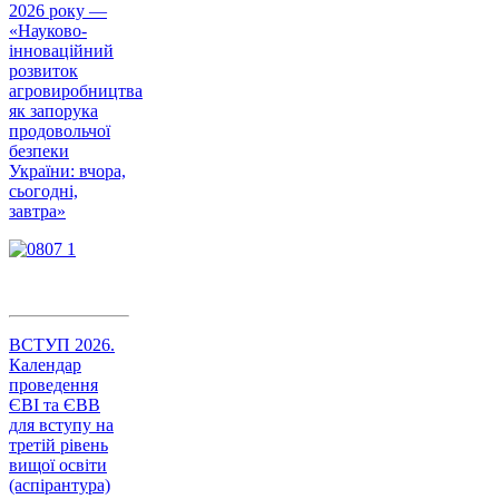
2026 року —
«Науково-
інноваційний
розвиток
агровиробництва
як запорука
продовольчої
безпеки
України: вчора,
сьогодні,
завтра»
ВСТУП 2026.
Календар
проведення
ЄВІ та ЄВВ
для вступу на
третій рівень
вищої освіти
(аспірантура)