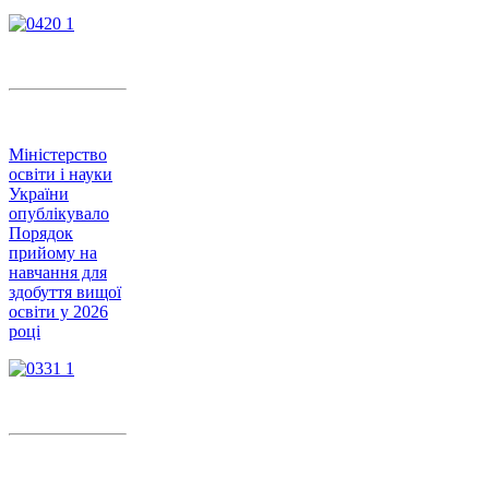
Міністерство
освіти і науки
України
опублікувало
Порядок
прийому на
навчання для
здобуття вищої
освіти у 2026
році