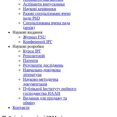
Аспіранти випускники
Наукові керівники
Разові спеціалізовані вчені
ради PhD
Спеціалізована вчена рада
(архів)
Наукові видання
Журнал FSU
Конференції ІРГ
Наукові розробки
Курси ІРГ
Репозиторій
Патенти
Результати досліджень
Навчально-довідкова
література
Науково-методична
документація
Публікації Інституту рибного
господарства НААН
Видання для продажу та
обміну
Контакти