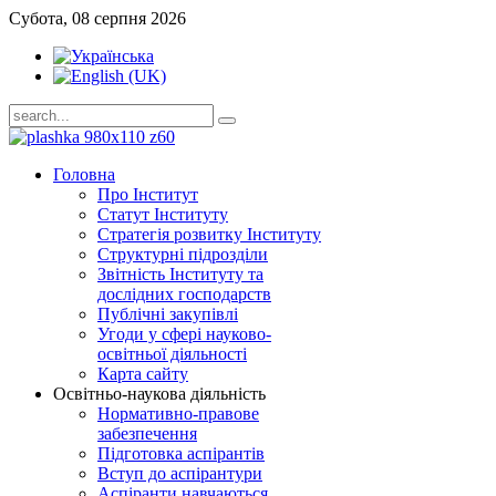
Субота, 08 серпня 2026
Головна
Про Інститут
Статут Інституту
Стратегія розвитку Інституту
Структурні підрозділи
Звітність Інституту та
дослідних господарств
Публічні закупівлі
Угоди у сфері науково-
освітньої діяльності
Карта сайту
Освітньо-наукова діяльність
Нормативно-правове
забезпечення
Підготовка аспірантів
Вступ до аспірантури
Аспіранти навчаються