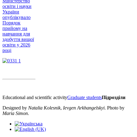
Міністерство
освіти і науки
України
опублікувало
Порядок
прийому на
навчання для
здобуття вищої
освіти у 2026
році
Educational and scientific activity
Graduate students
Підрозділи
Designed by
Natalia Kolesnik
,
Ievgen Arkhangelskyi
. Photo by
Maria Simon
.