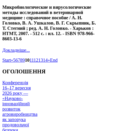
Микробиологические и вирусологические
методы исследований в ветеринарной
медицине : справочное пособие / А. Н.
Головко, В. А. Ушкалов, В. Г. Скрыпник, Б.
Т. Стегний ; ред. А. Н. Головко. - Харьков :
НТМТ, 2007. - 512 с. : ил. 12. - ISBN 978-966-
8603-13-6
Докладніше...
Start
«
5
6
7
8
9
10
11
12
13
14
»
End
ОГОЛОШЕННЯ
Конференція
16–17 вересня
2026 року —
«Науково-
інноваційний
розвиток
агровиробництва
як запорука
продовольчої
безпеки