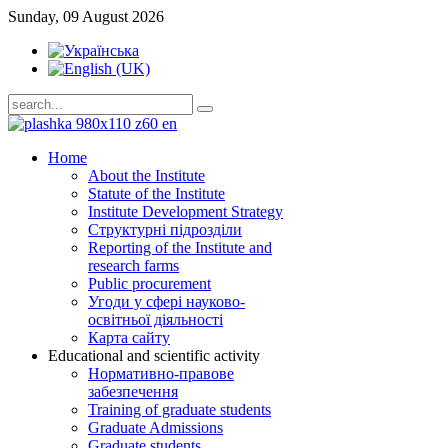
Sunday, 09 August 2026
Home
About the Institute
Statute of the Institute
Institute Development Strategy
Структурні підрозділи
Reporting of the Institute and
research farms
Public procurement
Угоди у сфері науково-
освітньої діяльності
Карта сайту
Educational and scientific activity
Нормативно-правове
забезпечення
Training of graduate students
Graduate Admissions
Graduate students