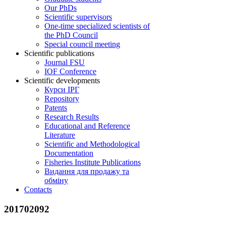
Our PhDs
Scientific supervisors
One-time specialized scientists of
the PhD Council
Special council meeting
Scientific publications
Journal FSU
IOF Conference
Scientific developments
Курси ІРГ
Repository
Patents
Research Results
Educational and Reference
Literature
Scientific and Methodological
Documentation
Fisheries Institute Publications
Видання для продажу та
обміну
Contacts
201702092