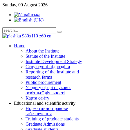
Sunday, 09 August 2026
Home
About the Institute
Statute of the Institute
Institute Development Strategy
Структурні підрозділи
Reporting of the Institute and
research farms
Public procurement
Угоди у сфері науково-
освітньої діяльності
Карта сайту
Educational and scientific activity
Нормативно-правове
забезпечення
Training of graduate students
Graduate Admissions
Graduate students