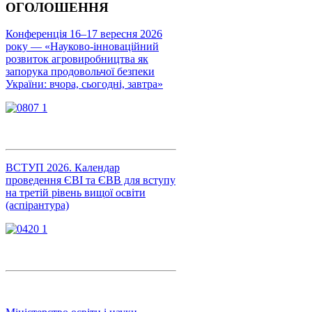
ОГОЛОШЕННЯ
Конференція 16–17 вересня 2026
року — «Науково-інноваційний
розвиток агровиробництва як
запорука продовольчої безпеки
України: вчора, сьогодні, завтра»
ВСТУП 2026. Календар
проведення ЄВІ та ЄВВ для вступу
на третій рівень вищої освіти
(аспірантура)