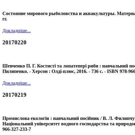
Состояние мирового рыболовства и аквакультуры. Материалы
гг.
Докладніше...
20170220
Шевченко П. Г. Костисті та лопатепері риби : навчальний пос
Пилипенко. - Херсон : Олді-плюс, 2016. - 736 с. - ISBN 978-96
Докладніше...
20170219
Промислова екологія : навчальний посібник / В. Л. Филипчук, 
Національний університет водного господарства та природоко
966-327-233-7