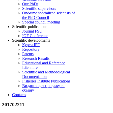
Our PhDs
Scientific supervisors
One-time specialized scientists of
the PhD Council
Special council meeting
Scientific publications
Journal FSU
IOF Conference
Scientific developments
Курси ІРГ
Repository
Patents
Research Results
Educational and Reference
Literature
Scientific and Methodological
Documentation
Fisheries Institute Publications
Видання для продажу та
обміну
Contacts
201702211