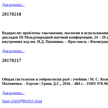
Докладніше...
20170218
Водоросли: проблемы таксономии, экологии и использовани
докладов III Международной научной конференции, 24 – 29 а
внутренних вод им. И.Д. Папанина. – Ярославль : Филигрань ,
Докладніше...
20170217
Общая гистология и эмбриология рыб : учебник / М. С. Кози
Матвиенко. - Херсон : Гринь Д.С., 2016. - 484 с. - ISBN 978-96
Докладніше...
Start
«
2
3
4
5
6
7
8
9
10
11
»
End