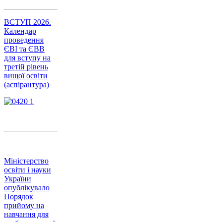
ВСТУП 2026.
Календар
проведення
ЄВІ та ЄВВ
для вступу на
третій рівень
вищої освіти
(аспірантура)
Міністерство
освіти і науки
України
опублікувало
Порядок
прийому на
навчання для