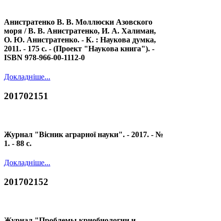
Анистратенко В. В. Моллюски Азовского
моря / В. В. Анистратенко, И. А. Халиман,
О. Ю. Анистратенко. - К. : Наукова думка,
2011. - 175 с. - (Проект "Наукова книга"). -
ISBN 978-966-00-1112-0
Докладніше...
201702151
Журнал "Вісник аграрної науки". - 2017. - №
1. - 88 с.
Докладніше...
201702152
Журнал "Проблемы криобиологии и