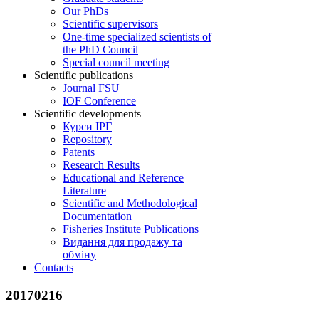
Our PhDs
Scientific supervisors
One-time specialized scientists of
the PhD Council
Special council meeting
Scientific publications
Journal FSU
IOF Conference
Scientific developments
Курси ІРГ
Repository
Patents
Research Results
Educational and Reference
Literature
Scientific and Methodological
Documentation
Fisheries Institute Publications
Видання для продажу та
обміну
Contacts
20170216