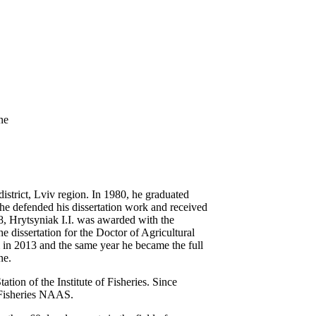
ne
strict, Lviv region. In 1980, he graduated
 he defended his dissertation work and received
08, Hrytsyniak I.I. was awarded with the
he dissertation for the Doctor of Agricultural
in 2013 and the same year he became the full
ne.
ation of the Institute of Fisheries. Since
f Fisheries NAAS.