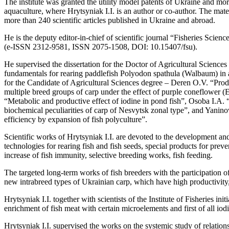
The institute was granted the utility model patents of Ukraine and mor
aquaculture, where Hrytsyniak I.I. is an author or co-author. The mate
more than 240 scientific articles published in Ukraine and abroad.
He is the deputy editor-in-chief of scientific journal “Fisheries Scie
(е-ISSN 2312-9581, ISSN 2075-1508, DOI: 10.15407/fsu).
He supervised the dissertation for the Doctor of Agricultural Science
fundamentals for rearing paddlefish Polyodon spathula (Walbaum) in a
for the Candidate of Agricultural Sciences degree – Deren O.V. “Produc
multiple breed groups of carp under the effect of purple coneflower 
“Metabolic and productive effect of iodine in pond fish”, Osoba I.A.
biochemical peculiarities of carp of Nesvytsk zonal type”, and Yanin
efficiency by expansion of fish polyculture”.
Scientific works of Hrytsyniak I.I. are devoted to the development an
technologies for rearing fish and fish seeds, special products for prev
increase of fish immunity, selective breeding works, fish feeding.
The targeted long-term works of fish breeders with the participation of
new intrabreed types of Ukrainian carp, which have high productivity,
Hrytsyniak I.I. together with scientists of the Institute of Fisheries init
enrichment of fish meat with certain microelements and first of all iodi
Hrytsyniak I.I. supervised the works on the systemic study of relati