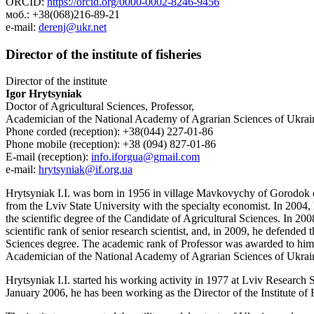
ORCID:
https://orcid.org/0000-0002-8246-9456
моб.: +38(068)216-89-21
e-mail:
derenj@ukr.net
Director of the institute of fisheries
Director of the institute
Igor Hrytsyniak
Doctor of Agricultural Sciences, Professor,
Academician of the National Academy of Agrarian Sciences of Ukrai
Phone corded (reception): +38(044) 227-01-86
Phone mobile (reception): +38 (094) 827-01-86
E-mail (reception):
info.iforgua@gmail.com
e-mail:
hrytsyniak@if.org.ua
Hrytsyniak I.I. was born in 1956 in village Mavkovychy of Gorodok di
from the Lviv State University with the specialty economist. In 2004,
the scientific degree of the Candidate of Agricultural Sciences. In 20
scientific rank of senior research scientist, and, in 2009, he defended t
Sciences degree. The academic rank of Professor was awarded to him 
Academician of the National Academy of Agrarian Sciences of Ukrai
Hrytsyniak I.I. started his working activity in 1977 at Lviv Research St
January 2006, he has been working as the Director of the Institute o