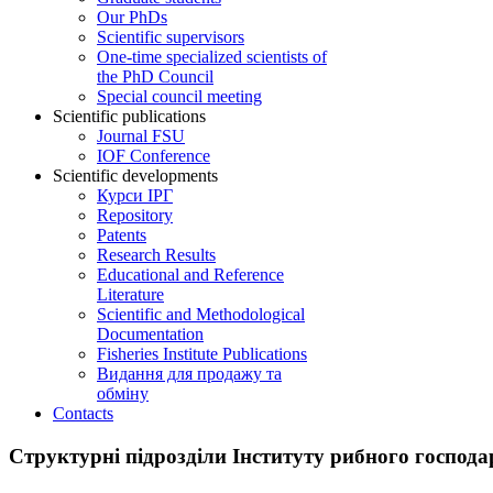
Our PhDs
Scientific supervisors
One-time specialized scientists of
the PhD Council
Special council meeting
Scientific publications
Journal FSU
IOF Conference
Scientific developments
Курси ІРГ
Repository
Patents
Research Results
Educational and Reference
Literature
Scientific and Methodological
Documentation
Fisheries Institute Publications
Видання для продажу та
обміну
Contacts
Структурні підрозділи Інституту рибного госпо