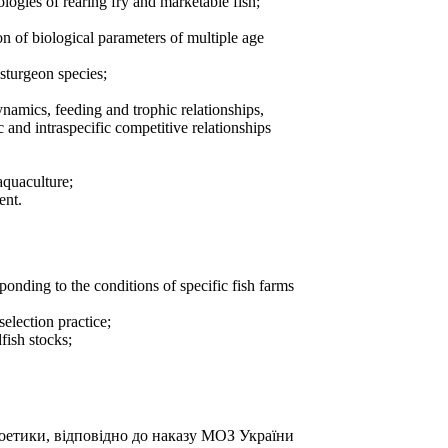
ogies of rearing fry and marketable fish;
 of biological parameters of multiple age
sturgeon species;
dynamics, feeding and trophic relationships,
c and intraspecific competitive relationships
 aquaculture;
ent.
ponding to the conditions of specific fish farms
election practice;
fish stocks;
іоетики, відповідно до наказу МОЗ України