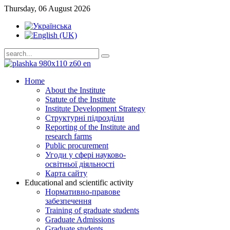
Thursday, 06 August 2026
Home
About the Institute
Statute of the Institute
Institute Development Strategy
Структурні підрозділи
Reporting of the Institute and
research farms
Public procurement
Угоди у сфері науково-
освітньої діяльності
Карта сайту
Educational and scientific activity
Нормативно-правове
забезпечення
Training of graduate students
Graduate Admissions
Graduate students