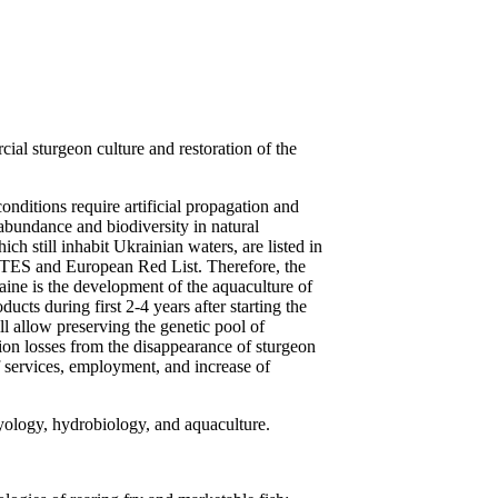
cial sturgeon culture and restoration of the
 conditions require artificial propagation and
 abundance and biodiversity in natural
ch still inhabit Ukrainian waters, are listed in
TES and European Red List. Therefore, the
aine is the development of the aquaculture of
ucts during first 2-4 years after starting the
l allow preserving the genetic pool of
lion losses from the disappearance of sturgeon
f services, employment, and increase of
hyology, hydrobiology, and aquaculture.