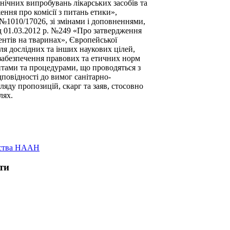
нічних випробувань лікарських засобів та
ння про комісії з питань етики»,
а №1010/17026, зі змінами і доповненнями,
ід 01.03.2012 р. №249 «Про затвердження
нтів на тваринах», Європейської
ля дослідних та інших наукових цілей,
ю забезпечення правових та етичних норм
тами та процедурами, що проводяться з
повідності до вимог санітарно-
ляду пропозицій, скарг та заяв, стосовно
лях.
арства НААН
ти