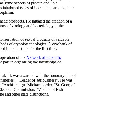
as some aspects of protein and lipid
us intrabreed types of Ukrainian carp and their
morphism.
etic prospects. He initiated the creation of a
tory of virology and bacteriology in the
conservation of sexual products of valuable,
ethods of cryobiotechnologies. A cryobank of
 in the Institute for the first time.
ooperation of the
Network of Scientific
ve part in organizing the internships of
iak I.I. was awarded with the honorary title of
isheries”, “Leader of agribusiness”. He was
r, “Archistratigus Michael” order, “St. George”
 Electoral Commission, “Veteran of Fish
e and other state distinctions.