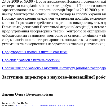
23.09.2009 р. №690 «Про затвердження Порядку проведення клі
експертизи матеріалів клінічних випробувань і Типового положе
зареєстрованого в міністерстві юстиції України 29.10.2009 р. з
наказу Міністерства освіти і науки, молоді та спорту України в
Порядку проведення науковими установами дослідів, експериме
конвенції про захист хребетних тварин, що використовуються д
Гельсінської декларації Всесвітньої медичної асоціації, з мето
щодо утримання лабораторних тварин, контролю за експеримен
лабораторними тваринами, контролю за станом приміщень у від
епідеміологічного та ветеринарного законодавства, а також розг
утримання та використання лабораторних тварин у наукових ці
Про утворення комісії з питань біоетики
Про склад комісії з питань біоетики
Положення про комісію з біоетики Інституту рибного господ
Заступник директора з науково-інноваційної робо
Дерень Ольга Володимирівна
к. с.-г. н., с. н. с.