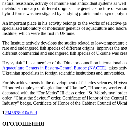
natural resistance, activity of immune and antioxidant systems as well 
metabolism in carp of different origins. The genetic structure of vario
hybrid forms was investigated by studying protein and enzyme poly
An important place in his activity belongs to the works of selective-gen
specialized laboratory of molecular genetics of aquaculture and labora
Institute, which were the first in Ukraine.
The Institute actively develops the studies related to low-temperature 
rare and endangered fish species of different origins, improves the m
different commercial and endangered fish species of Ukraine was created
Hrytsyniak I.I. is a member of the Director council on international c
Aquaculture Centers in Eastern-Central Europe (NACEE)
, takes acti
Ukrainian specialists in foreign scientific institutions and universities.
For his achievements in the development of fisheries sciences, Hrytsyn
“Honored employee of agriculture of Ukraine”, “Honorary worker of f
decorated with the “For Merits” III class order, “St. Volodymyr” orde
order, “Christ the Saviour” order, Certificate of Honor of the Central
Industry” badge, Certificate of Honor of the Cabinet Council of Ukrain
1
2
3
4
5
6
7
8
9
10
»
End
ОГОЛОШЕННЯ