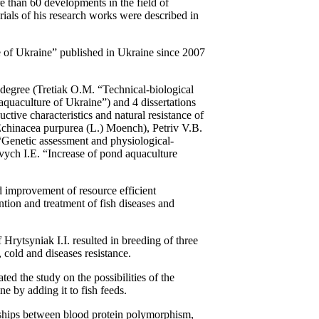
e than 60 developments in the field of
rials of his research works were described in
nce of Ukraine” published in Ukraine since 2007
s degree (Tretiak O.M. “Technical-biological
quaculture of Ukraine”) and 4 dissertations
tive characteristics and natural resistance of
(Echinacea purpurea (L.) Moench), Petriv V.B.
 “Genetic assessment and physiological-
ovych I.E. “Increase of pond aquaculture
d improvement of resource efficient
ention and treatment of fish diseases and
 Hrytsyniak I.I. resulted in breeding of three
 cold and diseases resistance.
iated the study on the possibilities of the
ne by adding it to fish feeds.
onships between blood protein polymorphism,